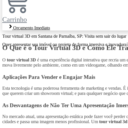
Carrinho
Orçamento Imediato
Tour virtual 3D em Santana de Parnaíba, SP: Visita sem sair do lugar
Quer apresentar seu imóvel ou projeto de forma imersiva e inovadora?
O Que é o Tour Virtual 3D e Como Ele Tr
O
tour virtual 3D
é uma experiência digital interativa que recria um 
mova livremente pelo ambiente, como em um videogame, olhando em q
Aplicações Para Vender e Engajar Mais
Esta tecnologia é uma poderosa ferramenta de marketing e vendas. É id
que querem criar um showroom virtual; e para qualquer negócio que q
As Desvantagens de Não Ter Uma Apresentação Imer
No mercado atual, uma apresentação estática pode fazer você perder cli
cidades e passa uma imagem menos profissional. Um
tour virtual 3