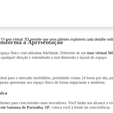
 O tour virtual 3D permite que seus clientes explorem cada detalhe onli
ansforma a Apresentação
espaço físico com altíssima fidelidade. Diferente de um
tour virtual 36
ualquer direção e entendendo a real dimensão e layout do espaço.
eal para o mercado imobiliário, permitindo visitas 24 horas por dia; p
ueira apresentar seu espaço físico de forma impactante e moderna.
siva
entes para concorrentes mais inovadores. Você limita seu alcance a visita
d em Santana de Parnaíba, SP
, coloca você à frente da concorrência.