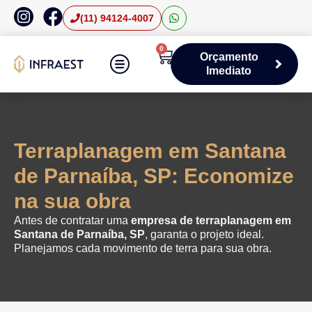
(11) 94124-4007
0
Orçamento
Imediato
Áreas de Atuação
Terraplanagem em Santana
de Parnaíba, SP: Economize
na sua obra
Antes de contratar uma
empresa de terraplanagem em
Santana de Parnaíba, SP
, garanta o projeto ideal.
Planejamos cada movimento de terra para sua obra.