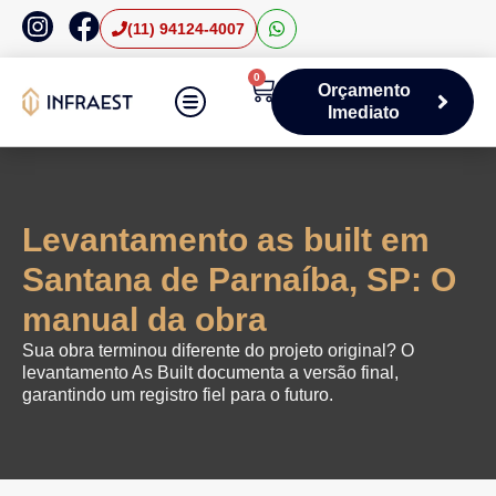
(11) 94124-4007
0
Orçamento
Imediato
Áreas de Atuação
Levantamento as built em
Santana de Parnaíba, SP: O
manual da obra
Sua obra terminou diferente do projeto original? O
levantamento As Built documenta a versão final,
garantindo um registro fiel para o futuro.