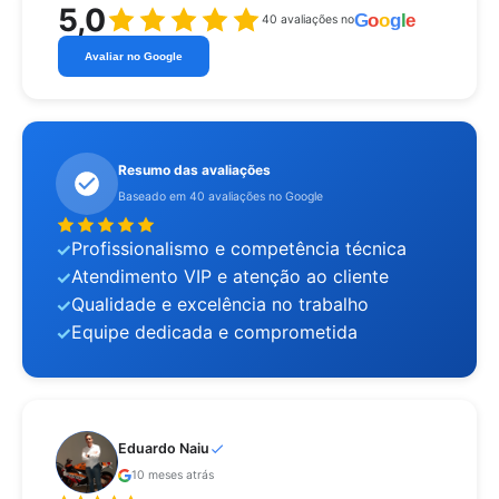
5,0
G
o
o
g
l
e
40 avaliações no
Avaliar no Google
Resumo das avaliações
Baseado em 40 avaliações no Google
Profissionalismo e competência técnica
Atendimento VIP e atenção ao cliente
Qualidade e excelência no trabalho
Equipe dedicada e comprometida
Eduardo Naiu
10 meses atrás