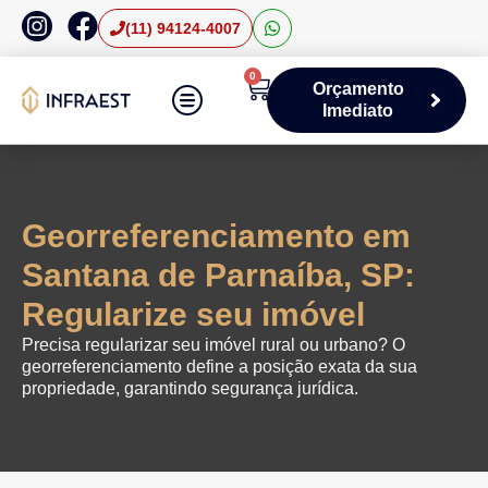
(11) 94124-4007
0
Orçamento
Imediato
Áreas de Atuação
Georreferenciamento em
Santana de Parnaíba, SP:
Regularize seu imóvel
Precisa regularizar seu imóvel rural ou urbano? O
georreferenciamento define a posição exata da sua
propriedade, garantindo segurança jurídica.