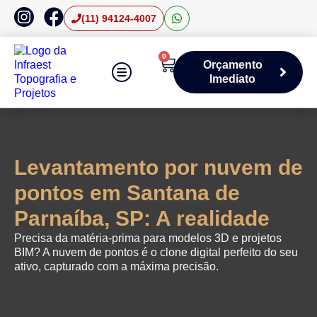
(11) 94124-4007
0
Orçamento
Imediato
Áreas de Atuação
Levantamento por nuvem de
pontos em Santana de
Parnaíba, SP: A realidade
Precisa da matéria-prima para modelos 3D e projetos
BIM? A nuvem de pontos é o clone digital perfeito do seu
ativo, capturado com a máxima precisão.