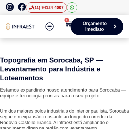
(11) 94124-4007
0
Orçamento
Imediato
Áreas de Atuação
Topografia em Sorocaba, SP —
Levantamento para Indústria e
Loteamentos
Estamos expandindo nosso atendimento para Sorocaba —
equipe e tecnologia prontas para o seu projeto.
Um dos maiores polos industriais do interior paulista, Sorocaba
segue em expansão constante ao longo do corredor da
Rodovia Castello Branco. A Infraest está ampliando o
atendimento direto na região com levantamento