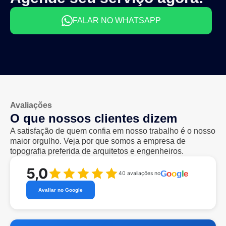
FALAR NO WHATSAPP
Avaliações
O que nossos clientes dizem
A satisfação de quem confia em nosso trabalho é o nosso
maior orgulho. Veja por que somos a empresa de
topografia preferida de arquitetos e engenheiros.
5,0
G
o
o
g
l
e
40 avaliações no
Avaliar no Google